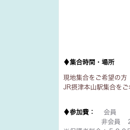
♦集合時間・場所
現地集合をご希望の方
JR摂津本山駅集合
♦参加費：
会員 １
非会員 ２，０