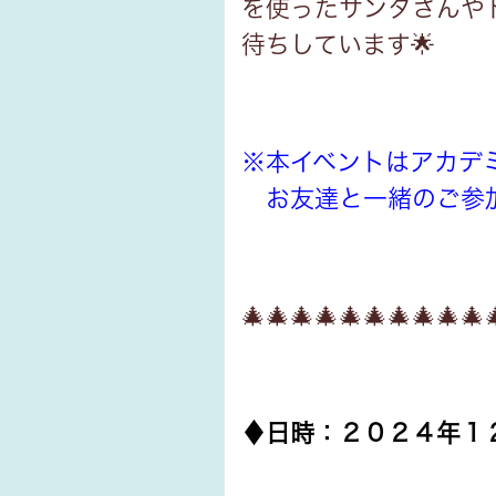
を使ったサンタさんや
待ちしています🌟
※本イベントはアカデ
お友達と一緒のご参
🎄
🎄
🎄
🎄
🎄
🎄
🎄
🎄
🎄
🎄
♦日時：
２０２４年１