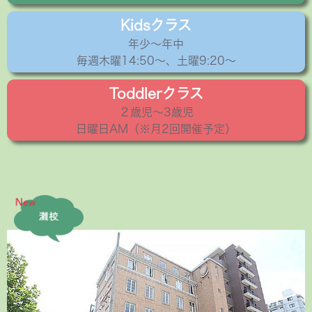
Kidsクラス
年少〜年中
毎週木曜14:50〜、土曜9:20～
Toddlerクラス
２歳児〜3歳児
日曜日AM（※月2回開催予定）