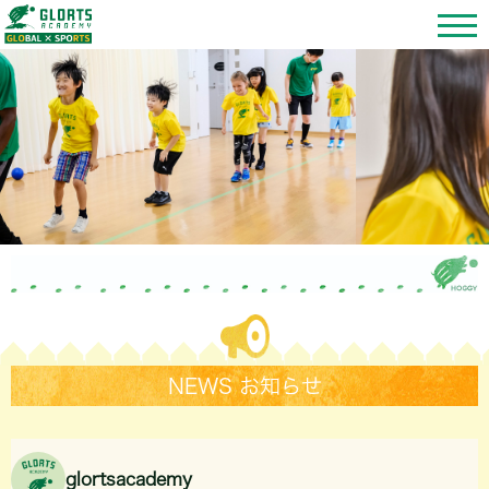
NEWS お知らせ
glortsacademy