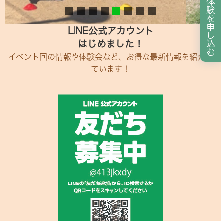
体
験
を
申
LINE公式アカウント
し
はじめました！
込
む
イベント回の情報や体験会など、お得な最新情報を紹介し
ています！