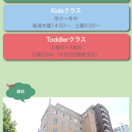
Kidsクラス
年少〜年中
毎週木曜14:50〜、土曜9:20～
Toddlerクラス
２歳児〜3歳児
日曜日AM（※月2回開催予定）