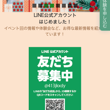
体
験
を
申
LINE公式アカウント
し
はじめました！
込
む
イベント回の情報や体験会など、お得な最新情報を紹介し
ています！