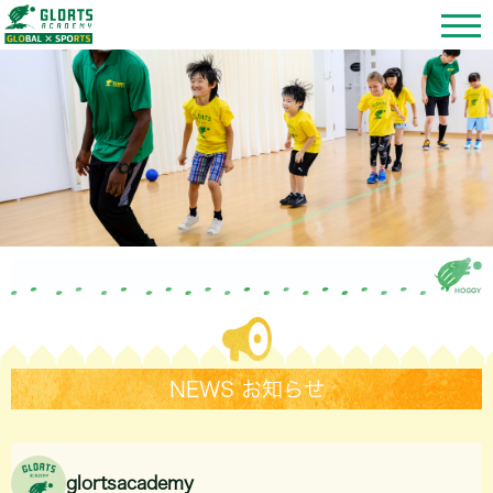
NEWS お知らせ
glortsacademy