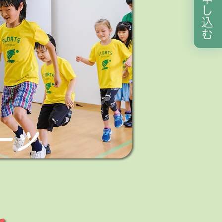
し
込
む