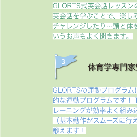
GLORTS式英会話レッス
英会話を学ぶことで、楽し
チャレンジしたり…頭と体
いうお声もよく聞きます。
体育学専門家
GLORTSの運動プログラム
的な運動プログラムです！
レーニングが効率よく組み
（基本動作がスムーズに行
鍛えます！