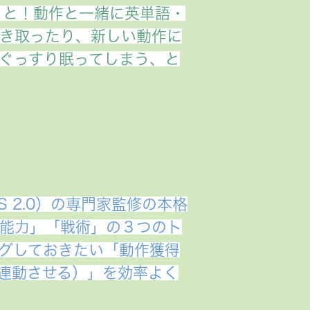
こと！動作と一緒に英単語・
き取ったり、新しい動作に
ぐっすり眠ってしまう、と
 2.0）の専門家監修の本格
能力」「戦術」の３つのト
グしておきたい「動作獲得
連動させる）」を効率よく