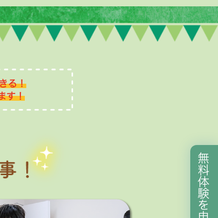
きる！
ます！
無
料
体
験
を
申