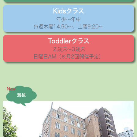
Kidsクラス
年少〜年中
毎週木曜14:50〜、土曜9:20～
Toddlerクラス
２歳児〜3歳児
日曜日AM（※月2回開催予定）