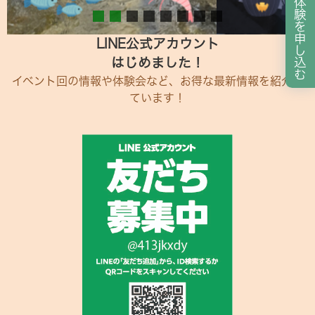
体
験
を
申
LINE公式アカウント
し
はじめました！
込
む
イベント回の情報や体験会など、お得な最新情報を紹介し
ています！