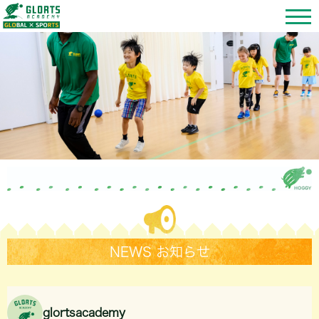
NEWS お知らせ
glortsacademy