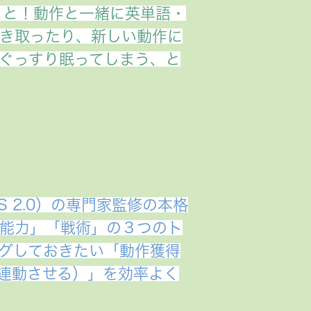
こと！動作と一緒に英単語・
き取ったり、新しい動作に
ぐっすり眠ってしまう、と
 2.0）の専門家監修の本格
能力」「戦術」の３つのト
グしておきたい「動作獲得
連動させる）」を効率よく