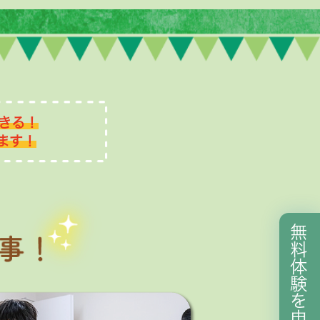
きる！
ます！
無
料
体
験
を
申