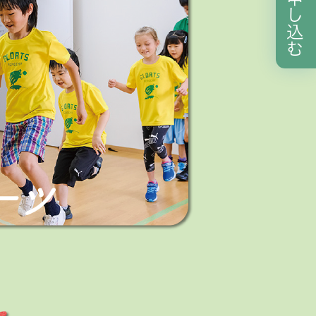
し
込
む