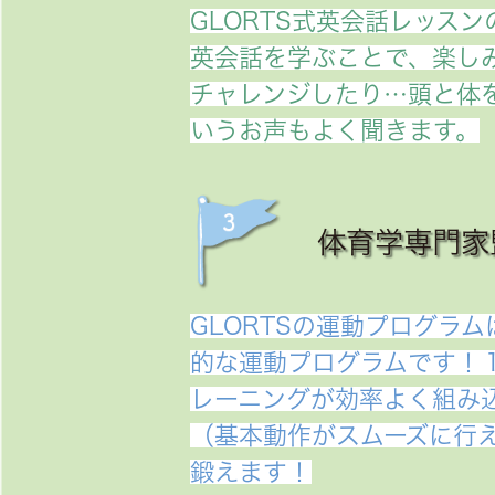
GLORTS式英会話レッス
英会話を学ぶことで、楽し
チャレンジしたり…頭と体
いうお声もよく聞きます。
体育学専門家
GLORTSの運動プログラム
的な運動プログラムです！
レーニングが効率よく組み
（基本動作がスムーズに行
鍛えます！