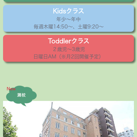
Kidsクラス
年少〜年中
毎週木曜14:50〜、土曜9:20～
Toddlerクラス
２歳児〜3歳児
日曜日AM（※月2回開催予定）