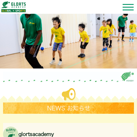
NEWS お知らせ
glortsacademy