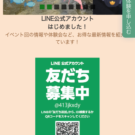
体
験
を
申
LINE公式アカウント
し
はじめました！
込
む
イベント回の情報や体験会など、お得な最新情報を紹介し
ています！