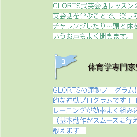
GLORTS式英会話レッス
英会話を学ぶことで、楽し
チャレンジしたり…頭と体
いうお声もよく聞きます。
体育学専門家
GLORTSの運動プログラム
的な運動プログラムです！
レーニングが効率よく組み
（基本動作がスムーズに行
鍛えます！