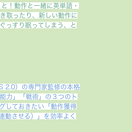
こと！動作と一緒に英単語・
き取ったり、新しい動作に
ぐっすり眠ってしまう、と
 2.0）の専門家監修の本格
能力」「戦術」の３つのト
グしておきたい「動作獲得
連動させる）」を効率よく