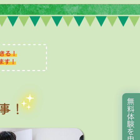
きる！
ます！
無
料
体
験
を
申