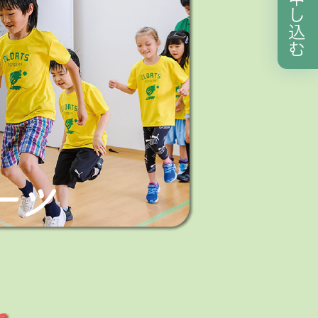
し
込
む