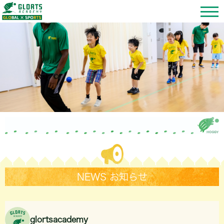
NEWS お知らせ
glortsacademy