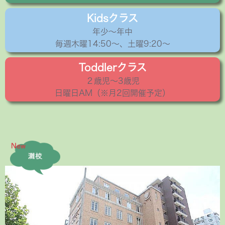
Kidsクラス
年少〜年中
毎週木曜14:50〜、土曜9:20～
Toddlerクラス
２歳児〜3歳児
日曜日AM（※月2回開催予定）