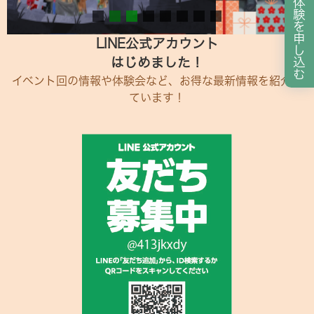
体
験
を
申
LINE公式アカウント
し
はじめました！
込
む
イベント回の情報や体験会など、お得な最新情報を紹介し
ています！