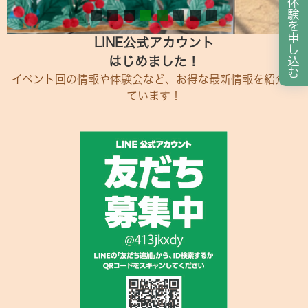
体
験
を
申
LINE公式アカウント
し
はじめました！
込
む
イベント回の情報や体験会など、お得な最新情報を紹介し
ています！