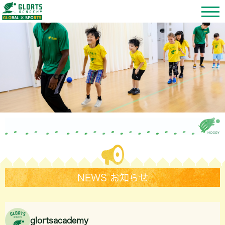
NEWS お知らせ
glortsacademy