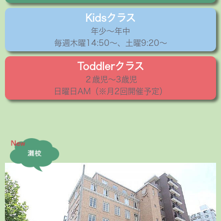
Kidsクラス
年少〜年中
毎週木曜14:50〜、土曜9:20～
Toddlerクラス
２歳児〜3歳児
日曜日AM（※月2回開催予定）