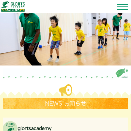
NEWS お知らせ
glortsacademy