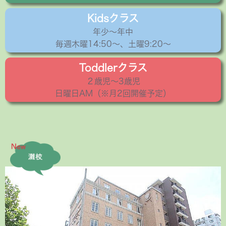
Kidsクラス
年少〜年中
毎週木曜14:50〜、土曜9:20～
Toddlerクラス
２歳児〜3歳児
日曜日AM（※月2回開催予定）