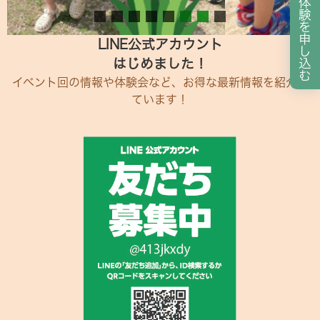
体
験
を
申
LINE公式アカウント
し
はじめました！
込
む
イベント回の情報や体験会など、お得な最新情報を紹介し
ています！